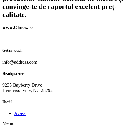
convinge-te de raportul excelent preț-
calitate.
www.Clinox.ro
Get in touch
info@address.com
Headquarters
9235 Bayberry Drive
Hendersonville, NC 28792
Useful
Acasă
Meniu