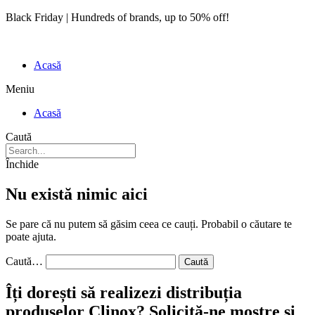
Black Friday | Hundreds of brands, up to 50% off!
Acasă
Meniu
Acasă
Caută
Închide
Nu există nimic aici
Se pare că nu putem să găsim ceea ce cauți. Probabil o căutare te
poate ajuta.
Caută…
Îți dorești să realizezi distribuția
produselor Clinox? Solicită-ne mostre și